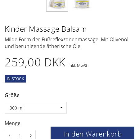
Kinder Massage Balsam
Milde
Form
der Fußreflexzonenmassage
.
Mit
Olivenöl
und beruhigende
ätherische Öle
.
259,00 DKK
inkl. MwSt.
IN STOCK
Größe
Menge
In den Warenkorb