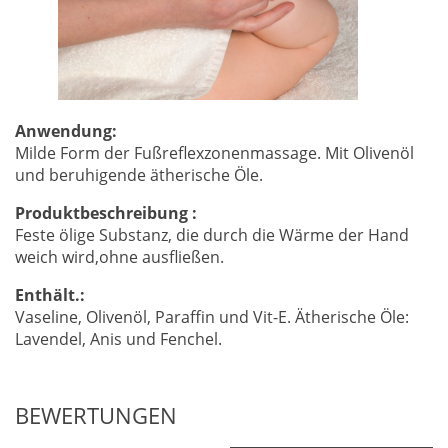
Anwendung:
Milde
Form
der Fußreflexzonenmassage
.
Mit
Olivenöl
und beruhigende
ätherische Öle
.
Produktbeschreibung :
Feste
ölige
Substanz, die
durch die
Wärme
der
Hand
weich
w
ird
,
ohne
ausfließen
.
Enthält
.:
Vaseline
, Olivenöl,
Paraffin
und
Vit
-E.
Ätherische Öle
:
Lavendel
, Anis
und Fenchel.
BEWERTUNGEN