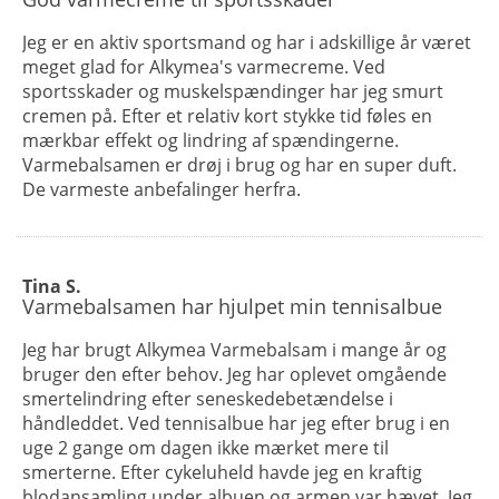
Jeg er en aktiv sportsmand og har i adskillige år været
meget glad for Alkymea's varmecreme. Ved
sportsskader og muskelspændinger har jeg smurt
cremen på. Efter et relativ kort stykke tid føles en
mærkbar effekt og lindring af spændingerne.
Varmebalsamen er drøj i brug og har en super duft.
De varmeste anbefalinger herfra.
Tina S.
Varmebalsamen har hjulpet min tennisalbue
Jeg har brugt Alkymea Varmebalsam i mange år og
bruger den efter behov. Jeg har oplevet omgående
smertelindring efter seneskedebetændelse i
håndleddet. Ved tennisalbue har jeg efter brug i en
uge 2 gange om dagen ikke mærket mere til
smerterne. Efter cykeluheld havde jeg en kraftig
blodansamling under albuen og armen var hævet. Jeg