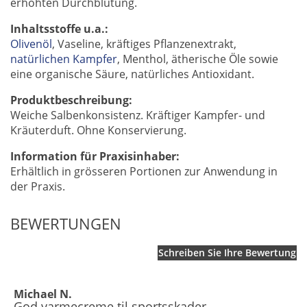
erhöhten Durchblutung.
Inhaltsstoffe u.a.:
Olivenöl
, Vaseline, kräftiges Pflanzenextrakt,
natürlichen Kampfer
, Menthol, ätherische Öle sowie
eine organische Säure, natürliches Antioxidant.
Produktbeschreibung:
Weiche Salbenkonsistenz. Kräftiger Kampfer- und
Kräuterduft. Ohne Konservierung.
Information für Praxisinhaber:
Erhältlich in grösseren Portionen zur Anwendung in
der Praxis.
BEWERTUNGEN
Schreiben Sie Ihre Bewertung
Michael N.
God varmecreme til sportsskader