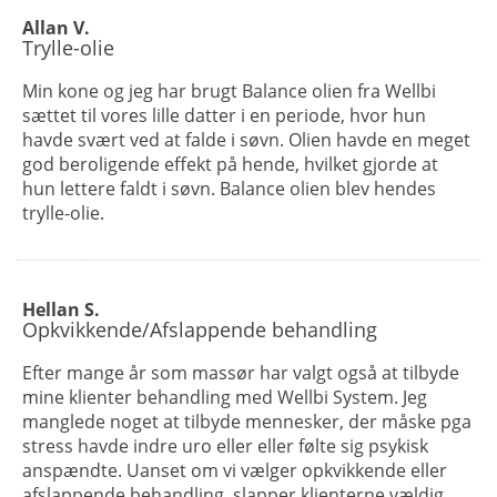
Allan V.
Trylle-olie
Min kone og jeg har brugt Balance olien fra Wellbi
sættet til vores lille datter i en periode, hvor hun
havde svært ved at falde i søvn. Olien havde en meget
god beroligende effekt på hende, hvilket gjorde at
hun lettere faldt i søvn. Balance olien blev hendes
trylle-olie.
Hellan S.
Opkvikkende/Afslappende behandling
Efter mange år som massør har valgt også at tilbyde
mine klienter behandling med Wellbi System. Jeg
manglede noget at tilbyde mennesker, der måske pga
stress havde indre uro eller eller følte sig psykisk
anspændte. Uanset om vi vælger opkvikkende eller
afslappende behandling, slapper klienterne vældig