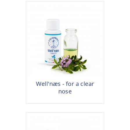
Well'næs - for a clear
nose