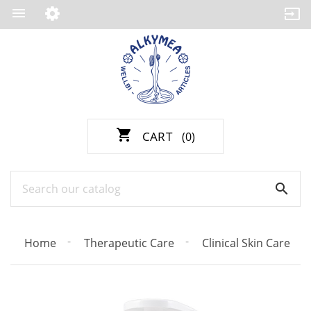

shopping_cart
CART
(0)

Home
Therapeutic Care
Clinical Skin Care