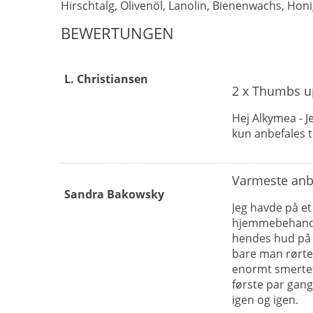
Hirschtalg, Olivenöl, Lanolin, Bienenwachs, Hon
BEWERTUNGEN
L. Christiansen
2 x Thumbs u
Hej Alkymea - J
kun anbefales t
Varmeste anb
Sandra Bakowsky
Jeg havde på et
hjemmebehandli
hendes hud på f
bare man rørte 
enormt smertefu
første par gang
igen og igen.