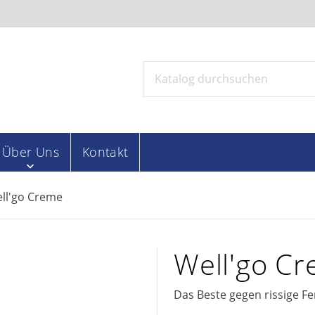
Über Uns
Kontakt
ll'go Creme
Well'go C
Das Beste gegen rissige F