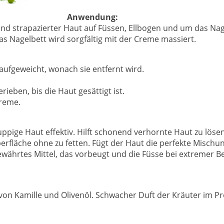
Anwendung:
und strapazierter Haut auf Füssen, Ellbogen und um das Nag
as Nagelbett wird sorgfältig mit der Creme massiert.
aufgeweicht, wonach sie entfernt wird.
ieben, bis die Haut gesättigt ist.
Creme.
uppige Haut effektiv. Hilft schonend verhornte Haut zu löse
Oberfläche ohne zu fetten. Fügt der Haut die perfekte Misch
tbewährtes Mittel, das vorbeugt und die Füsse bei extremer B
e von Kamille und Olivenöl. Schwacher Duft der Kräuter im P