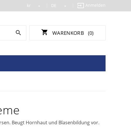

Anmelden
kr
DE


shopping_cart

WARENKORB
(0)
reme
ersen. Beugt Hornhaut und Blasenbildung vor.