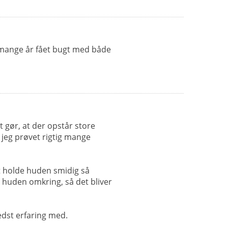
m mange år fået bugt med både
 gør, at der opstår store
r jeg prøvet rigtig mange
t holde huden smidig så
 huden omkring, så det bliver
edst erfaring med.