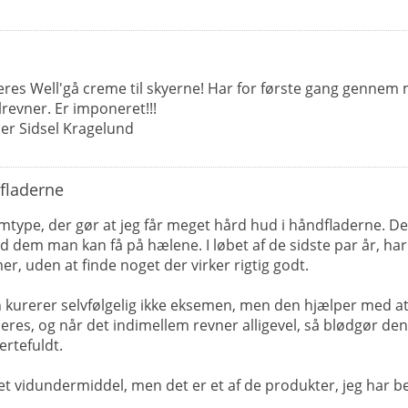
jeres Well'gå creme til skyerne! Har for første gang genne
revner. Er imponeret!!!
ner Sidsel Kragelund
fladerne
mtype, der gør at jeg får meget hård hud i håndfladerne. Det
med dem man kan få på hælene. I løbet af de sidste par år, ha
er, uden at finde noget der virker rigtig godt.
 kurerer selvfølgelig ikke eksemen, men den hjælper med a
res, og når det indimellem revner alligevel, så blødgør den
ertefuldt.
et vidundermiddel, men det er et af de produkter, jeg har b