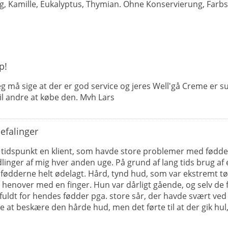
ig, Kamille, Eukalyptus, Thymian. Ohne Konservierung, Farbs
p!
eg må sige at der er god service og jeres Well'gå Creme er s
il andre at købe den. Mvh Lars
efalinger
 tidspunkt en klient, som havde store problemer med fødder
nger af mig hver anden uge. På grund af lang tids brug af
ødderne helt ødelagt. Hård, tynd hud, som var ekstremt tør
henover med en finger. Hun var dårligt gående, og selv de 
ldt for hendes fødder pga. store sår, der havde svært ved a
e at beskære den hårde hud, men det førte til at der gik hul