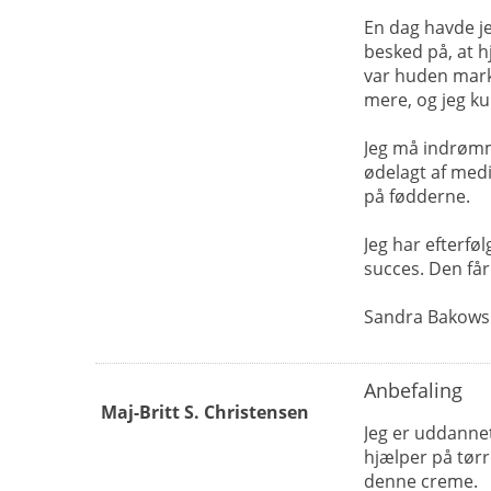
En dag havde j
besked på, at 
var huden marka
mere, og jeg ku
Jeg må indrømme
ødelagt af medi
på fødderne.
Jeg har efterfø
succes. Den får
Sandra Bakowsk
Anbefaling
Maj-Britt S. Christensen
Jeg er uddannet
hjælper på tørr
denne creme.