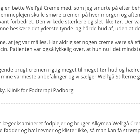
eg en bøtte Well’gå Creme med, som jeg smurte på efter beh
hjemmeplejen skulle smøre cremen på hver morgen og aften.
nt forbedret. Den virkede stærkere og slet ikke tør. Der va
nne beskære det yderste tynde lag hårde hud af, uden at der
, at jeg var målløs. Har aldrig set nogen creme være så eff
cin. Patienten var også lykkelig over, at hun nu i det mindst
lgende brugt cremen rigtig meget til meget tør hud og hælre
 mine varmeste anbefalinger og vi sælger Well’gå Stifterne g
y, Klinik for Fodterapi Padborg
 lægeeksamineret fodplejer og bruger Alkymea Well’gå Creme
e fødder og hæl revner og klister ikke, så man kan få strømp