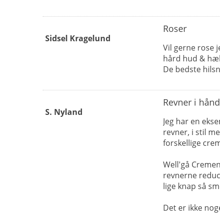
Roser
Sidsel Kragelund
Vil gerne rose 
hård hud & hæl
De bedste hils
Revner i hånd
S. Nyland
Jeg har en ekse
revner, i stil 
forskellige crem
Well'gå Cremen
revnerne reduce
lige knap så sm
Det er ikke nog