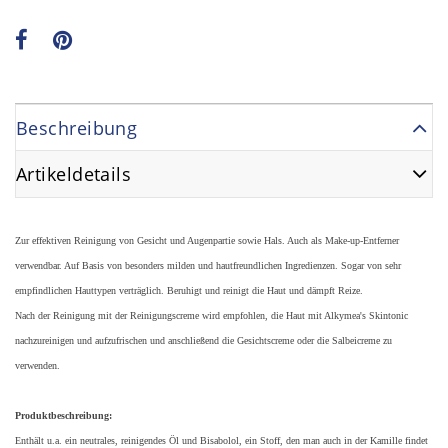
Beschreibung
Artikeldetails
Zur effektiven Reinigung von Gesicht und Augenpartie sowie Hals. Auch als Make-up-Entferner
verwendbar. Auf Basis von besonders milden und hautfreundlichen Ingredienzen. Sogar von sehr
empfindlichen Hauttypen verträglich. Beruhigt und reinigt die Haut und dämpft Reize.
Nach der Reinigung mit der Reinigungscreme wird empfohlen, die Haut mit Alkymea's Skintonic
nachzureinigen und aufzufrischen und anschließend die Gesichtscreme oder die Salbeicreme zu
verwenden.
Produktbeschreibung:
Enthält u.a. ein neutrales, reinigendes Öl und Bisabolol, ein Stoff, den man auch in der Kamille findet