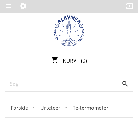

shopping_cart
KURV
(0)

Forside
Urteteer
Te-termometer