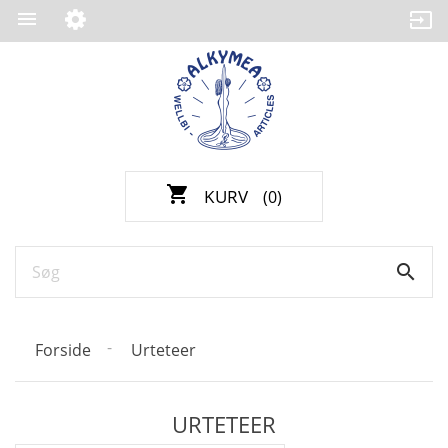

shopping_cart
KURV
(0)

Forside
Urteteer
URTETEER