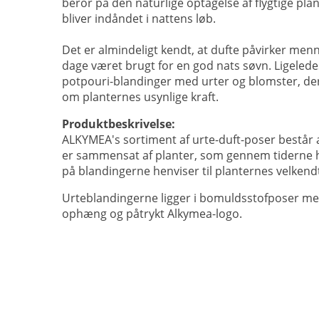
beror på den naturlige optagelse af flygtige plan
bliver indåndet i nattens løb.
Det er almindeligt kendt, at dufte påvirker menn
dage været brugt for en god nats søvn. Ligelede
potpouri-blandinger med urter og blomster, der 
om planternes usynlige kraft.
Produktbeskrivelse:
ALKYMEA's sortiment af urte-duft-poser består af
er sammensat af planter, som gennem tiderne h
på blandingerne henviser til planternes velken
Urteblandingerne ligger i bomuldsstofposer med 
ophæng og påtrykt Alkymea-logo.