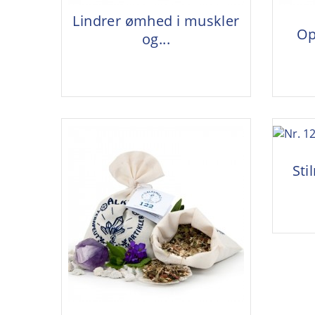
Lindrer ømhed i muskler
Op
og...
Sti