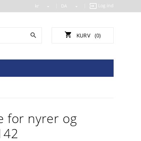

Log ind
kr
DA


shopping_cart

KURV
(0)
 for nyrer og
142