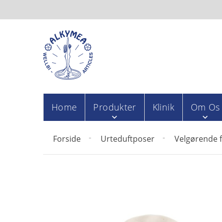
Home
Produkter
Klinik
Om Os
Forside
Urteduftposer
Velgørende f