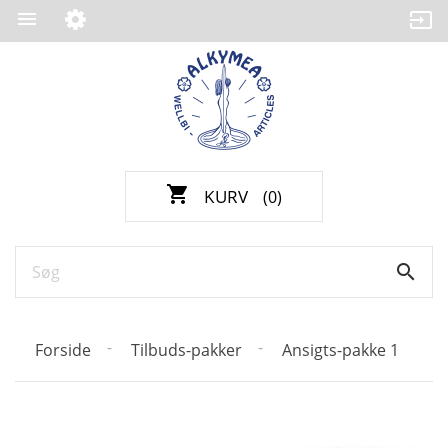

shopping_cart
KURV
(0)

Forside
Tilbuds-pakker
Ansigts-pakke 1