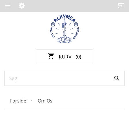

shopping_cart
KURV
(0)

Forside
Om Os