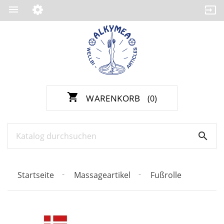

shopping_cart
WARENKORB
(0)

Startseite
Massageartikel
Fußrolle